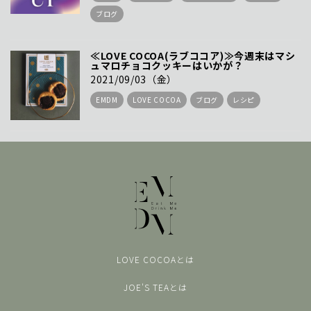
ブログ
≪LOVE COCOA(ラブココア)≫今週末はマシ
ュマロチョコクッキーはいかが？
2021/09/03（金）
EMDM
LOVE COCOA
ブログ
レシピ
LOVE COCOAとは
JOE'S TEAとは